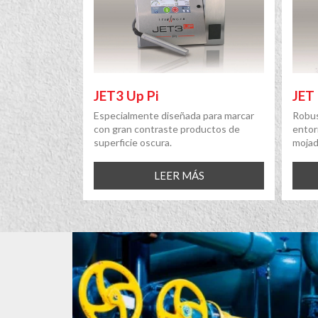
JET
JET3 Up Pi
Robus
Especialmente diseñada para marcar
entor
con gran contraste productos de
mojad
superficie oscura.
LEER MÁS