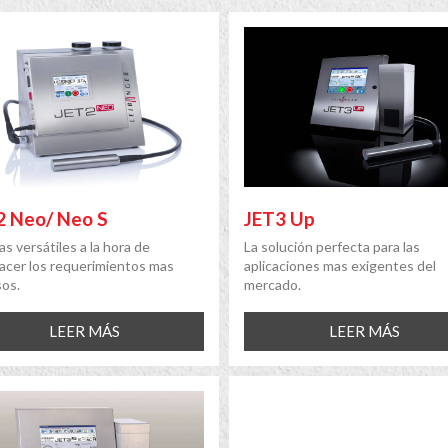
2 Neo/ Neo S
JET3 Up
s versátiles a la hora de
La solución perfecta para las
facer los requerimientos mas
aplicaciones mas exigentes del
sos.
mercado.
LEER MÁS
LEER MÁS